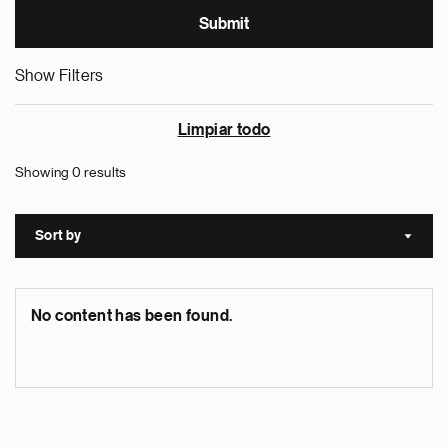
Show Filters
Limpiar todo
Showing 0 results
Sort by
Sort a
No content has been found.