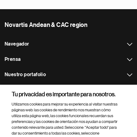
Novartis Andean & CAC region
Navegador
Prensa
Nuestro portafolio
Otras webs
Tu privacidad es importante para nosotros.
Utilizamos cookies para mejorar su experiencia al visitar nuestras
Footer Site Search
páginas web: las cookies de rendimiento nos muestran cómo
utiliza esta página web, las cookies funcionales recuerdan sus
preferencias y las cookies de orientación nos ayudan a compartir
contenido relevante para usted. Seleccione: "Aceptar todo" para
dar su consentimiento a todas las cookies, seleccione