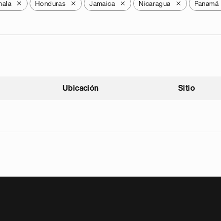
mala
Honduras
Jamaica
Nicaragua
Panamá
X
X
X
X
Ubicación
Sitio
scendente