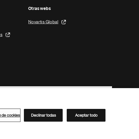
Otras webs
Novartis Global
is
n de cookies
Declinar todas
Aceptar todo
Directorio de Novartis
Este sitio está dirigido al público del clúster ACC