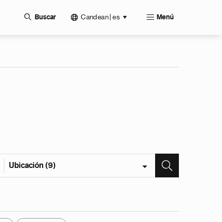
Candean | es
Buscar
Menú
Ubicación (9)