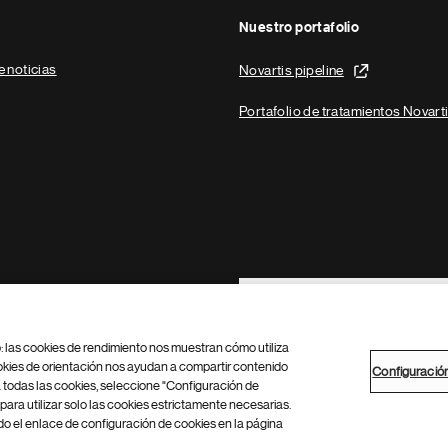
Nuestro portafolio
e noticias
Novartis pipeline
Portafolio de tratamientos Novart
Footer Site Search
b: las cookies de rendimiento nos muestran cómo utiliza
okies de orientación nos ayudan a compartir contenido
Configuració
 todas las cookies, seleccione "Configuración de
para utilizar solo las cookies estrictamente necesarias.
Configuración de cookies
Mapa del sitio
 el enlace de configuración de cookies en la página