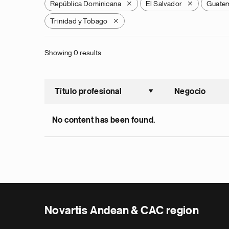
República Dominicana
El Salvador
Guate
X
X
Trinidad y Tobago
X
Showing 0 results
Título profesional
Negocio
Ordenar a
No content has been found.
Novartis Andean & CAC region