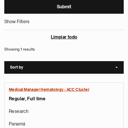
Show Filters
Limpiar todo
Showing 1 results
Sort by
Sort a
Medical Manager Hematology - ACC Cluster
Regular, Full time
Research
Panamá