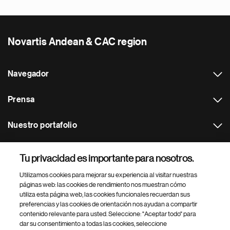
Novartis Andean & CAC region
Navegador
Prensa
Nuestro portafolio
Otras webs
Tu privacidad es importante para nosotros.
Utilizamos cookies para mejorar su experiencia al visitar nuestras
Footer Site Search
páginas web: las cookies de rendimiento nos muestran cómo
utiliza esta página web, las cookies funcionales recuerdan sus
preferencias y las cookies de orientación nos ayudan a compartir
contenido relevante para usted. Seleccione: "Aceptar todo" para
dar su consentimiento a todas las cookies, seleccione