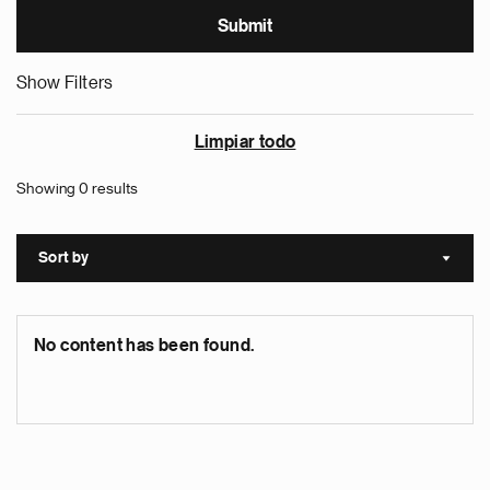
Show Filters
Limpiar todo
Showing 0 results
Sort by
Sort a
No content has been found.