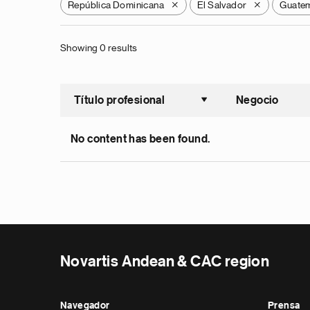
República Dominicana
El Salvador
Guate
X
X
Showing 0 results
Título profesional
Negocio
Ordenar a
No content has been found.
Novartis Andean & CAC region
Navegador
Prensa