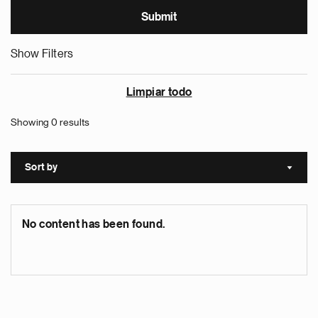
Show Filters
Limpiar todo
Showing 0 results
Sort by
Sort a
No content has been found.