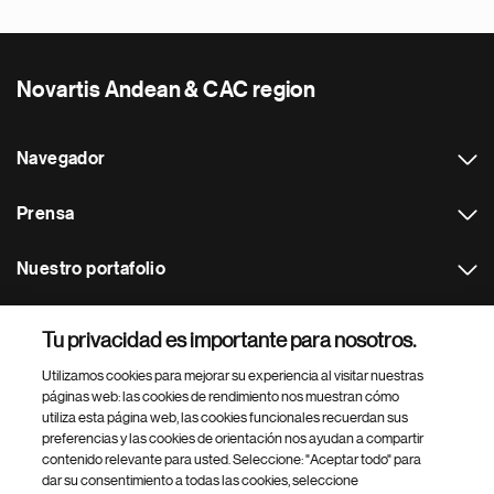
Novartis Andean & CAC region
Navegador
Prensa
Nuestro portafolio
Otras webs
Tu privacidad es importante para nosotros.
Utilizamos cookies para mejorar su experiencia al visitar nuestras
Footer Site Search
páginas web: las cookies de rendimiento nos muestran cómo
utiliza esta página web, las cookies funcionales recuerdan sus
preferencias y las cookies de orientación nos ayudan a compartir
contenido relevante para usted. Seleccione: "Aceptar todo" para
dar su consentimiento a todas las cookies, seleccione