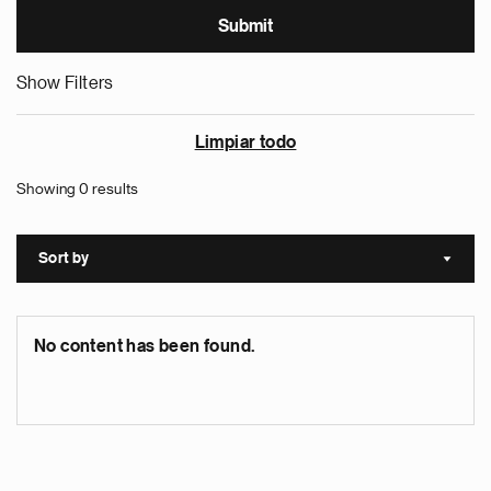
Show Filters
Limpiar todo
Showing 0 results
Sort by
Sort a
No content has been found.