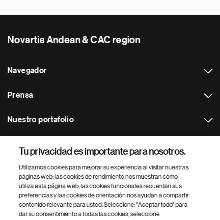
Novartis Andean & CAC region
Navegador
Prensa
Nuestro portafolio
Otras webs
Tu privacidad es importante para nosotros.
Utilizamos cookies para mejorar su experiencia al visitar nuestras
Footer Site Search
páginas web: las cookies de rendimiento nos muestran cómo
utiliza esta página web, las cookies funcionales recuerdan sus
preferencias y las cookies de orientación nos ayudan a compartir
contenido relevante para usted. Seleccione: "Aceptar todo" para
dar su consentimiento a todas las cookies, seleccione