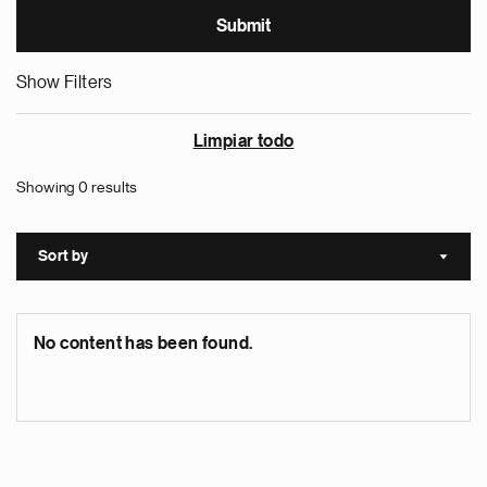
Show Filters
Limpiar todo
Showing 0 results
Sort by
Sort a
No content has been found.