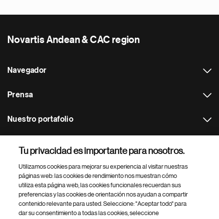
Novartis Andean & CAC region
Navegador
Prensa
Nuestro portafolio
Otras webs
Tu privacidad es importante para nosotros.
Utilizamos cookies para mejorar su experiencia al visitar nuestras
Footer Site Search
páginas web: las cookies de rendimiento nos muestran cómo
utiliza esta página web, las cookies funcionales recuerdan sus
preferencias y las cookies de orientación nos ayudan a compartir
contenido relevante para usted. Seleccione: "Aceptar todo" para
dar su consentimiento a todas las cookies, seleccione