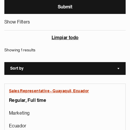
Show Filters
Limpiar todo
Showing 1 results
Sort by
Sort a
Sales Representative - Guayaquil, Ecuador
Regular, Full time
Marketing
Ecuador