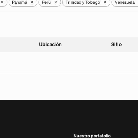
Panamá
Perú
Trinidad y Tobago
Venezuela
X
X
X
X
Ubicación
Sitio
scendente
Nuestro portafolio