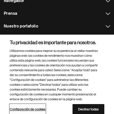
Navegador
Prensa
Nuestro portafolio
Otras webs
Tu privacidad es importante para nosotros.
Utilizamos cookies para mejorar su experiencia al visitar nuestras
Footer Site Search
páginas web: las cookies de rendimiento nos muestran cómo
utiliza esta página web, las cookies funcionales recuerdan sus
preferencias y las cookies de orientación nos ayudan a compartir
contenido relevante para usted. Seleccione: "Aceptar todo" para
dar su consentimiento a todas las cookies, seleccione
"Configuración de cookies" para administrar las diferentes
cookies o seleccione "Declinar todas" para utilizar solo las
cookies estrictamente necesarias. Puede cambiar su
Parte
© 2026 Novartis AG
configuración de cookies en cualquier momento presionando el
inferior
enlace de configuración de cookies en la página web.
Política de privacidad
Términos de uso
Accesibilidad
del
Configuración de cookies
Mapa del sitio
pie
Configuración de cookies
Declinar todas
de