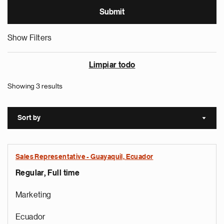
Show Filters
Limpiar todo
Showing 3 results
Sort by
Sort a
Sales Representative - Guayaquil, Ecuador
Regular, Full time
Marketing
Ecuador