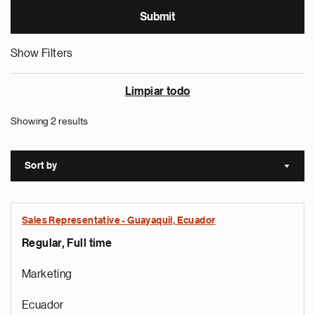
Show Filters
Limpiar todo
Showing 2 results
Sort by
Sort a
Sales Representative - Guayaquil, Ecuador
Regular, Full time
Marketing
Ecuador