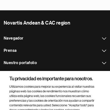
Novartis Andean & CAC region
Navegador
Prensa
Nuestro portafolio
Otras webs
Tu privacidad es importante para nosotros.
Utilizamos cookies para mejorar su experiencia al visitar nuestras
Footer Site Search
páginas web: las cookies de rendimiento nos muestran cómo
utiliza esta página web, las cookies funcionales recuerdan sus
preferencias y las cookies de orientación nos ayudan a compartir
contenido relevante para usted. Seleccione: "Aceptar todo" para
dar su consentimiento a todas las cookies, seleccione