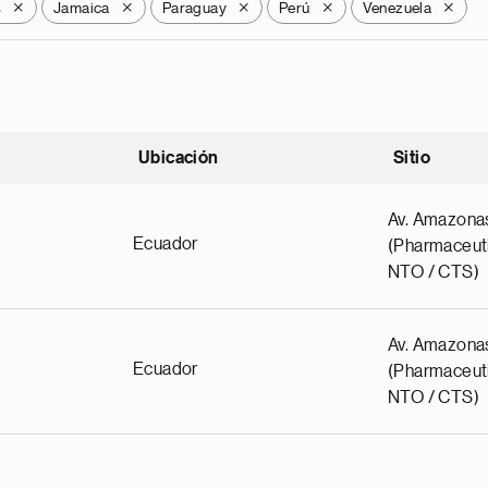
s
Jamaica
Paraguay
Perú
Venezuela
X
X
X
X
X
Ubicación
Sitio
scendente
Av. Amazona
Ecuador
(Pharmaceuti
NTO / CTS)
Av. Amazona
Ecuador
(Pharmaceuti
NTO / CTS)