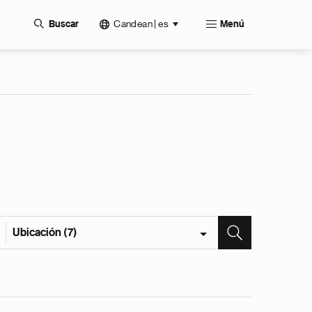
Candean | es
Buscar
Menú
Ubicación (7)