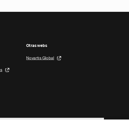
Otras webs
Novartis Global
is