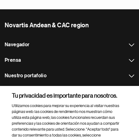
Novartis Andean & CAC region
Navegador
Prensa
Nuestro portafolio
Otras webs
Tu privacidad es importante para nosotros.
Utilizamos cookies para mejorar su experiencia al visitar nuestras
Footer Site Search
páginas web: las cookies de rendimiento nos muestran cómo
utiliza esta página web, las cookies funcionales recuerdan sus
preferencias y las cookies de orientación nos ayudan a compartir
contenido relevante para usted. Seleccione: "Aceptar todo" para
dar su consentimiento a todas las cookies, seleccione