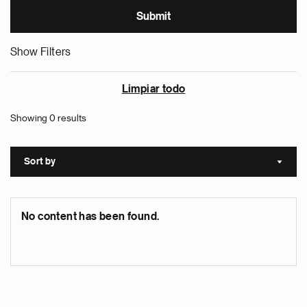
Show Filters
Limpiar todo
Showing 0 results
Sort by
Sort a
No content has been found.