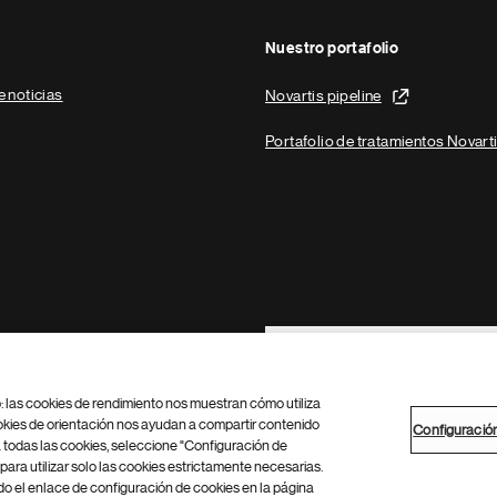
Nuestro portafolio
e noticias
Novartis pipeline
Portafolio de tratamientos Novart
Footer Site Search
b: las cookies de rendimiento nos muestran cómo utiliza
okies de orientación nos ayudan a compartir contenido
Configuració
 todas las cookies, seleccione "Configuración de
para utilizar solo las cookies estrictamente necesarias.
Configuración de cookies
Mapa del sitio
 el enlace de configuración de cookies en la página