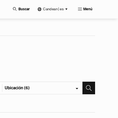
Candean | es
Buscar
Menú
Ubicación (6)