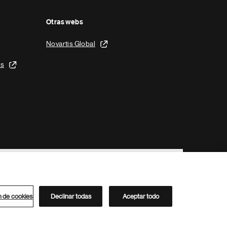
Otras webs
Novartis Global
is
n de cookies
Declinar todas
Aceptar todo
Directorio de Novartis
Este sitio está dirigido al público del clúster ACC