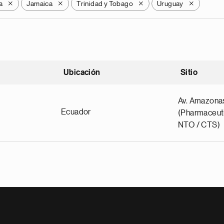
a
Jamaica
Trinidad y Tobago
Uruguay
X
X
X
X
Ubicación
Sitio
scendente
Av. Amazona
Ecuador
(Pharmaceuti
NTO / CTS)