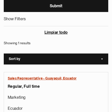
Show Filters
Limpiar todo
Showing 1 results
Sort by
Sort a
Sales Representative - Guayaquil, Ecuador
Regular, Full time
Marketing
Ecuador