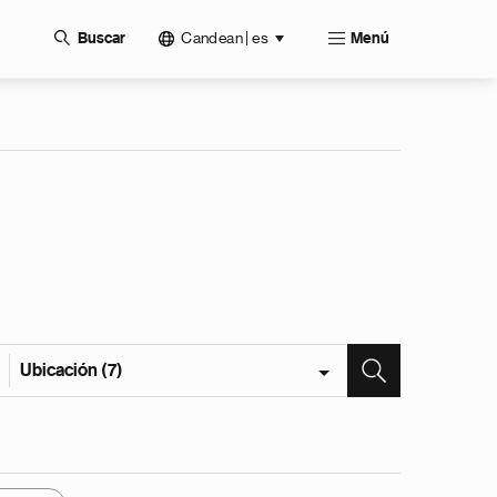
Candean | es
Buscar
Menú
Ubicación (7)