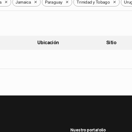
a
Jamaica
Paraguay
Trinidad y Tobago
Uru
X
X
X
X
Ubicación
Sitio
scendente
Nuestro portafolio