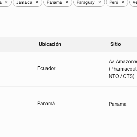
a
Jamaica
Panamá
Paraguay
Perú
V
X
X
X
X
X
Ubicación
Sitio
scendente
Av. Amazona
Ecuador
(Pharmaceuti
NTO / CTS)
Panamá
Panama