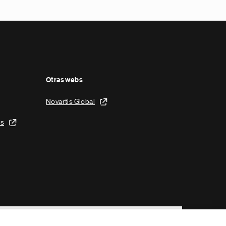
Otras webs
Novartis Global
is