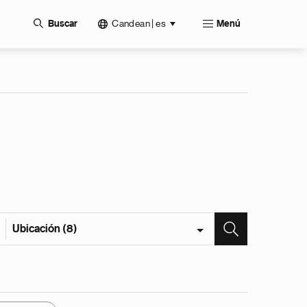
Candean | es
Buscar
Menú
Ubicación (8)