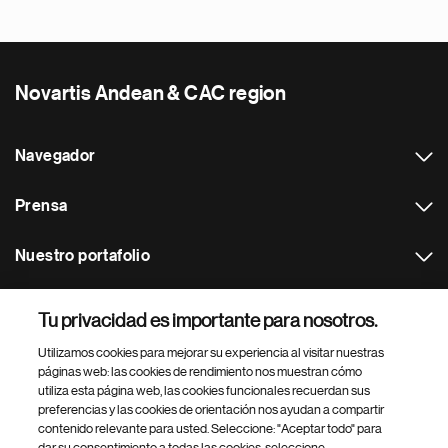
Novartis Andean & CAC region
Navegador
Prensa
Nuestro portafolio
Otras webs
Tu privacidad es importante para nosotros.
Utilizamos cookies para mejorar su experiencia al visitar nuestras
Footer Site Search
páginas web: las cookies de rendimiento nos muestran cómo
utiliza esta página web, las cookies funcionales recuerdan sus
preferencias y las cookies de orientación nos ayudan a compartir
contenido relevante para usted. Seleccione: "Aceptar todo" para
dar su consentimiento a todas las cookies, seleccione