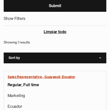
Show Filters
Limpiar todo
Showing 1 results
Sort by
Sort a
Sales Representative - Guayaquil, Ecuador
Regular, Full time
Marketing
Ecuador