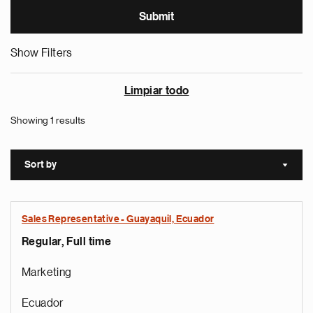
Show Filters
Limpiar todo
Showing 1 results
Sort by
Sort a
Sales Representative - Guayaquil, Ecuador
Regular, Full time
Marketing
Ecuador