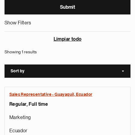
Show Filters
Limpiar todo
Showing 1 results
Sort by
Sort a
Sales Representative - Guayaquil, Ecuador
Regular, Full time
Marketing
Ecuador