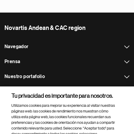
Novartis Andean & CAC region
Navegador
Prensa
Nuestro portafolio
Otras webs
Tu privacidad es importante para nosotros.
Utilizamos cookies para mejorar su experiencia al visitar nuestras
Footer Site Search
páginas web: las cookies de rendimiento nos muestran cómo
utiliza esta página web, las cookies funcionales recuerdan sus
preferencias y las cookies de orientación nos ayudan a compartir
contenido relevante para usted. Seleccione: "Aceptar todo" para
dar su consentimiento a todas las cookies, seleccione