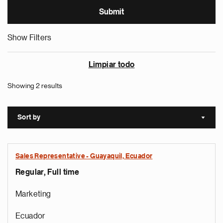
Show Filters
Limpiar todo
Showing 2 results
Sort by
Sort a
Sales Representative - Guayaquil, Ecuador
Regular, Full time
Marketing
Ecuador