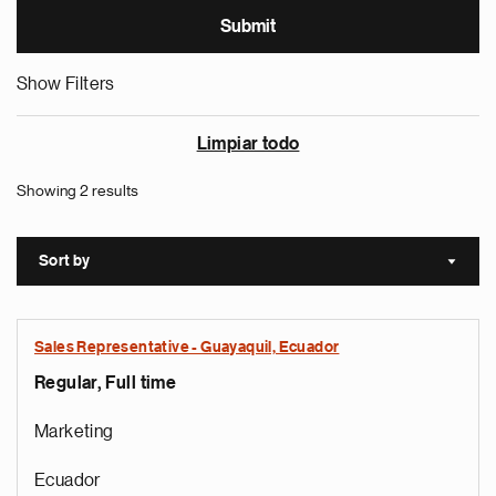
Show Filters
Limpiar todo
Showing 2 results
Sort by
Sort a
Sales Representative - Guayaquil, Ecuador
Regular, Full time
Marketing
Ecuador