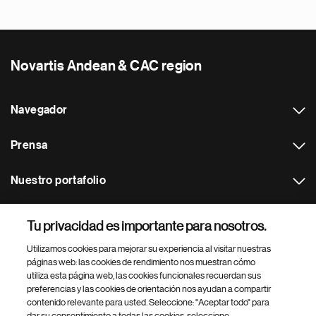
Novartis Andean & CAC region
Navegador
Prensa
Nuestro portafolio
Otras webs
Tu privacidad es importante para nosotros.
Utilizamos cookies para mejorar su experiencia al visitar nuestras
Footer Site Search
páginas web: las cookies de rendimiento nos muestran cómo
utiliza esta página web, las cookies funcionales recuerdan sus
preferencias y las cookies de orientación nos ayudan a compartir
contenido relevante para usted. Seleccione: "Aceptar todo" para
dar su consentimiento a todas las cookies, seleccione