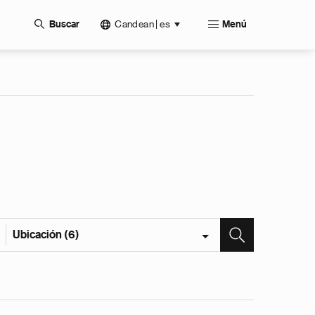
Candean | es
Buscar
Menú
Ubicación (6)