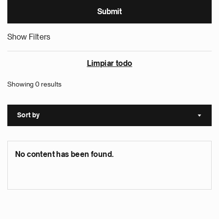
Show Filters
Limpiar todo
Showing 0 results
Sort by
Sort a
No content has been found.