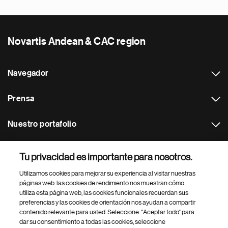
Novartis Andean & CAC region
Navegador
Prensa
Nuestro portafolio
Otras webs
Tu privacidad es importante para nosotros.
Utilizamos cookies para mejorar su experiencia al visitar nuestras
Footer Site Search
páginas web: las cookies de rendimiento nos muestran cómo
utiliza esta página web, las cookies funcionales recuerdan sus
preferencias y las cookies de orientación nos ayudan a compartir
contenido relevante para usted. Seleccione: "Aceptar todo" para
dar su consentimiento a todas las cookies, seleccione