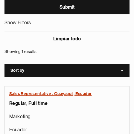
Show Filters
Limpiar todo
Showing 1 results
Sort by
Sort a
Sales Representative - Guayaquil, Ecuador
Regular, Full time
Marketing
Ecuador