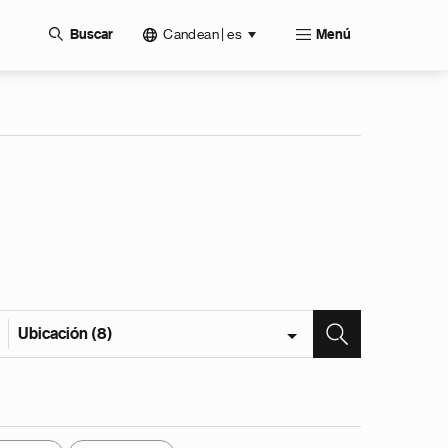
Candean | es
Buscar
Menú
Ubicación (8)