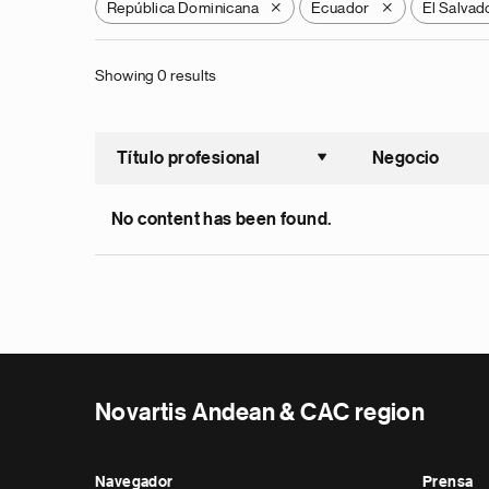
República Dominicana
Ecuador
El Salvad
X
X
Showing 0 results
Título profesional
Negocio
Ordenar a
No content has been found.
Novartis Andean & CAC region
Navegador
Prensa