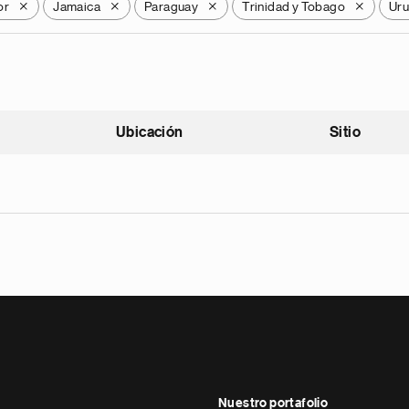
or
Jamaica
Paraguay
Trinidad y Tobago
Ur
X
X
X
X
Ubicación
Sitio
scendente
Nuestro portafolio