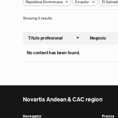
República Dominicana
Ecuador
El Salvad
X
X
Showing 0 results
Título profesional
Negocio
Ordenar a
No content has been found.
Novartis Andean & CAC region
Navegador
Prensa