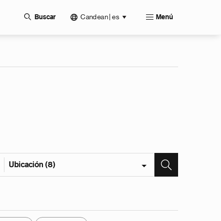
Candean | es
Buscar
Menú
Ubicación (8)