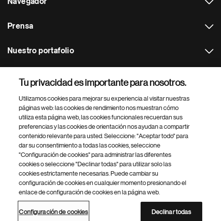
Navegador
Prensa
Nuestro portafolio
Otras webs
Tu privacidad es importante para nosotros.
Utilizamos cookies para mejorar su experiencia al visitar nuestras
Footer Site Search
páginas web: las cookies de rendimiento nos muestran cómo
utiliza esta página web, las cookies funcionales recuerdan sus
preferencias y las cookies de orientación nos ayudan a compartir
contenido relevante para usted. Seleccione: "Aceptar todo" para
dar su consentimiento a todas las cookies, seleccione
"Configuración de cookies" para administrar las diferentes
cookies o seleccione "Declinar todas" para utilizar solo las
cookies estrictamente necesarias. Puede cambiar su
Parte
© 2026 Novartis AG
configuración de cookies en cualquier momento presionando el
inferior
enlace de configuración de cookies en la página web.
Política de privacidad
Términos de uso
Accesibilidad
del
Configuración de cookies
Mapa del sitio
pie
Configuración de cookies
Declinar todas
de