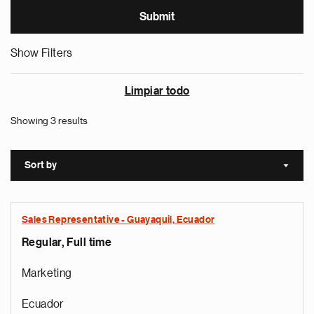
Show Filters
Limpiar todo
Showing 3 results
Sort by
Sort a
Sales Representative - Guayaquil, Ecuador
Regular, Full time
Marketing
Ecuador