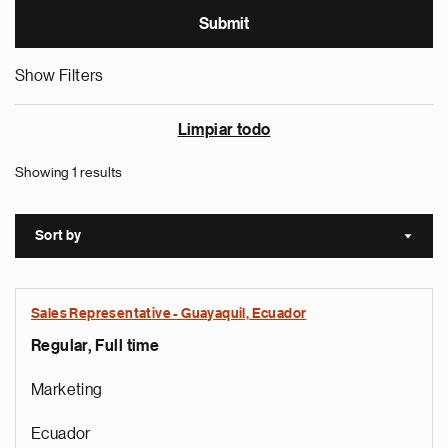
Show Filters
Limpiar todo
Showing 1 results
Sort by
Sort a
Sales Representative - Guayaquil, Ecuador
Regular, Full time
Marketing
Ecuador