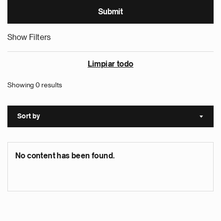
Show Filters
Limpiar todo
Showing 0 results
Sort by
Sort a
No content has been found.