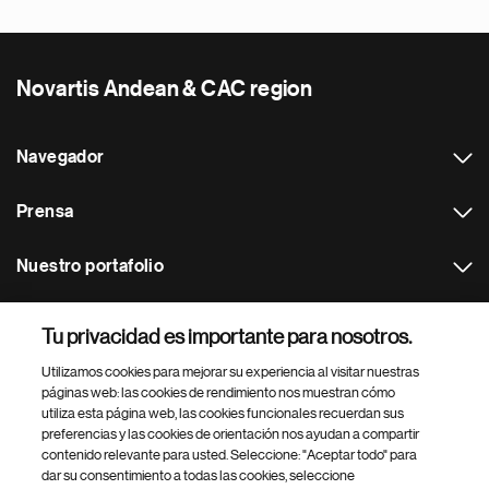
Novartis Andean & CAC region
Navegador
Prensa
Nuestro portafolio
Otras webs
Tu privacidad es importante para nosotros.
Utilizamos cookies para mejorar su experiencia al visitar nuestras
Footer Site Search
páginas web: las cookies de rendimiento nos muestran cómo
utiliza esta página web, las cookies funcionales recuerdan sus
preferencias y las cookies de orientación nos ayudan a compartir
contenido relevante para usted. Seleccione: "Aceptar todo" para
dar su consentimiento a todas las cookies, seleccione