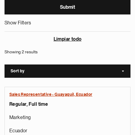
Show Filters
Limpiar todo
Showing 2 results
Sort by
Sort a
Sales Representative - Guayaquil, Ecuador
Regular, Full time
Marketing
Ecuador