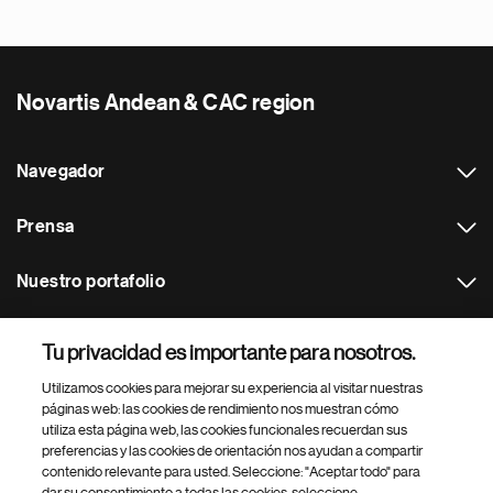
Novartis Andean & CAC region
Navegador
Prensa
Nuestro portafolio
Otras webs
Tu privacidad es importante para nosotros.
Utilizamos cookies para mejorar su experiencia al visitar nuestras
Footer Site Search
páginas web: las cookies de rendimiento nos muestran cómo
utiliza esta página web, las cookies funcionales recuerdan sus
preferencias y las cookies de orientación nos ayudan a compartir
contenido relevante para usted. Seleccione: "Aceptar todo" para
dar su consentimiento a todas las cookies, seleccione