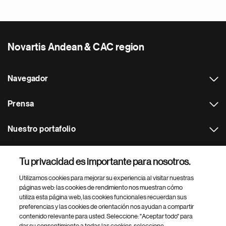
Novartis Andean & CAC region
Navegador
Prensa
Nuestro portafolio
Otras webs
Tu privacidad es importante para nosotros.
Utilizamos cookies para mejorar su experiencia al visitar nuestras
Footer Site Search
páginas web: las cookies de rendimiento nos muestran cómo
utiliza esta página web, las cookies funcionales recuerdan sus
preferencias y las cookies de orientación nos ayudan a compartir
contenido relevante para usted. Seleccione: "Aceptar todo" para
dar su consentimiento a todas las cookies, seleccione