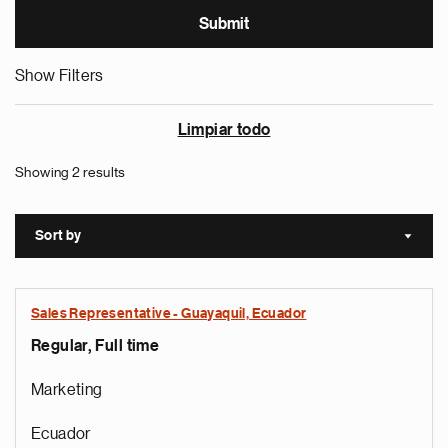
Show Filters
Limpiar todo
Showing 2 results
Sort by
Sort a
Sales Representative - Guayaquil, Ecuador
Regular, Full time
Marketing
Ecuador