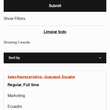
Show Filters
Limpiar todo
Showing 1 results
Sort by
Sort a
Sales Representative - Guayaquil, Ecuador
Regular, Full time
Marketing
Ecuador