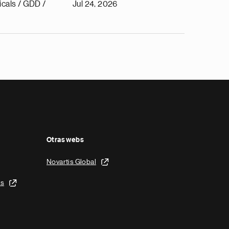
cals / GDD /
Jul 24, 2026
Otras webs
Novartis Global
is