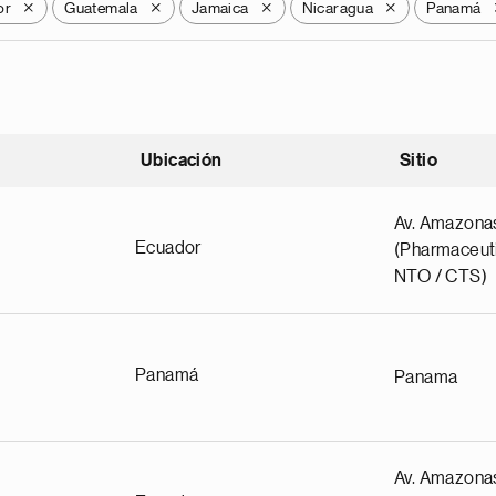
or
Guatemala
Jamaica
Nicaragua
Panamá
X
X
X
X
Ubicación
Sitio
scendente
Av. Amazona
Ecuador
(Pharmaceuti
NTO / CTS)
Panamá
Panama
Av. Amazona