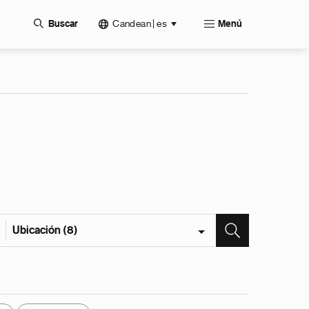
Candean | es
Buscar
Menú
Ubicación (8)