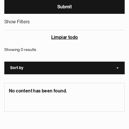
Show Filters
Limpiar todo
Showing 0 results
Sort by
Sort a
No content has been found.