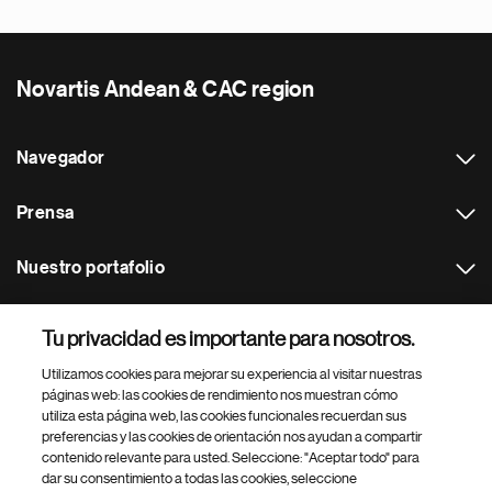
Novartis Andean & CAC region
Navegador
Prensa
Nuestro portafolio
Otras webs
Tu privacidad es importante para nosotros.
Utilizamos cookies para mejorar su experiencia al visitar nuestras
Footer Site Search
páginas web: las cookies de rendimiento nos muestran cómo
utiliza esta página web, las cookies funcionales recuerdan sus
preferencias y las cookies de orientación nos ayudan a compartir
contenido relevante para usted. Seleccione: "Aceptar todo" para
dar su consentimiento a todas las cookies, seleccione