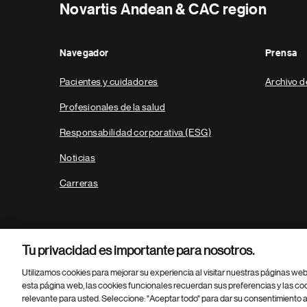
Novartis Andean & CAC region
Navegador
Prensa
Pacientes y cuidadores
Archivo d
Profesionales de la salud
Responsabilidad corporativa (ESG)
Noticias
Carreras
Tu privacidad es importante para nosotros.
Utilizamos cookies para mejorar su experiencia al visitar nuestras páginas we
esta página web, las cookies funcionales recuerdan sus preferencias y las co
relevante para usted. Seleccione: "Aceptar todo" para dar su consentimiento a
Parte
© 2026 Novartis AG