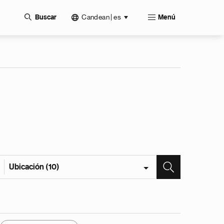
Candean | es
Buscar
Menú
Ubicación (10)