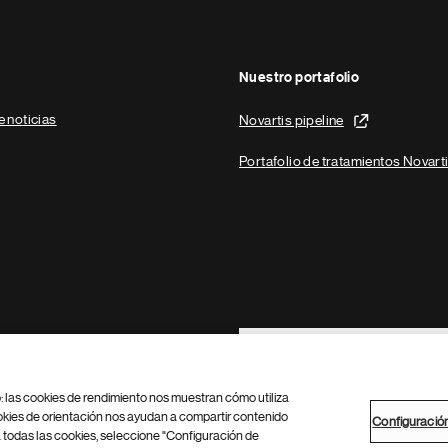
Nuestro portafolio
e noticias
Novartis pipeline
Portafolio de tratamientos Novart
Footer Site Search
b: las cookies de rendimiento nos muestran cómo utiliza
okies de orientación nos ayudan a compartir contenido
Configuració
 todas las cookies, seleccione "Configuración de