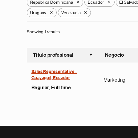
República Dominicana
Ecuador
El Salvad
X
X
Uruguay
Venezuela
X
X
Showing 1 results
Título profesional
Negocio
Ordenar a
Sales Representative -
Guayaquil, Ecuador
Marketing
Regular, Full time