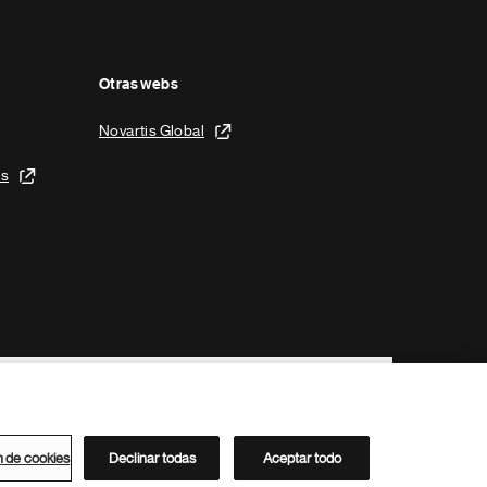
Otras webs
Novartis Global
is
n de cookies
Declinar todas
Aceptar todo
Directorio de Novartis