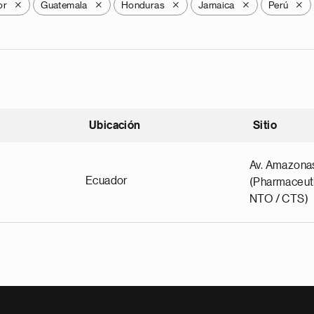
or
Guatemala
Honduras
Jamaica
Perú
X
X
X
X
X
Ubicación
Sitio
scendente
Av. Amazona
Ecuador
(Pharmaceuti
NTO / CTS)