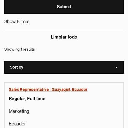
Show Filters
Limpiar todo
Showing 1 results
Sort by
Sort a
Sales Representative - Guayaquil, Ecuador
Regular, Full time
Marketing
Ecuador