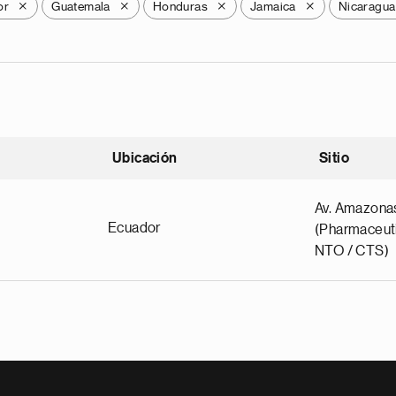
or
Guatemala
Honduras
Jamaica
Nicaragua
X
X
X
X
Ubicación
Sitio
scendente
Av. Amazona
Ecuador
(Pharmaceuti
NTO / CTS)