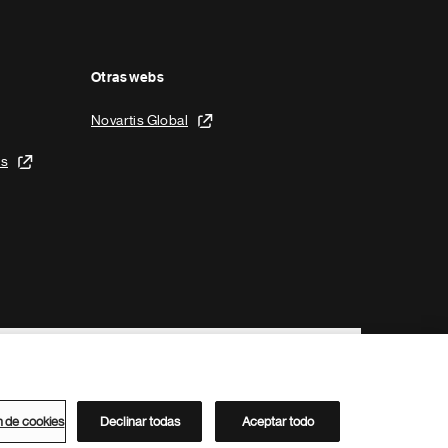
Otras webs
Novartis Global
is
n de cookies
Declinar todas
Aceptar todo
Directorio de Novartis