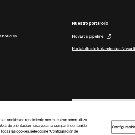
Nuestro portafolio
e noticias
Novartis pipeline
Portafolio de tratamientos Novart
Footer Site Search
b: las cookies de rendimiento nos muestran cómo utiliza
okies de orientación nos ayudan a compartir contenido
Configuració
 todas las cookies, seleccione "Configuración de