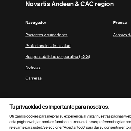
Novartis Andean & CAC region
Navegador
Prensa
Pacientes y cuidadores
Archivo d
Profesionales de la salud
Responsabilidad corporativa (ESG)
Noticias
Carreras
Tu privacidad es importante para nosotros.
Utilizamos cookies para mejorar su experiencia al visitar nuestras páginas we
esta página web, las cookies funcionales recuerdan sus preferencias y las co
relevante para usted. Seleccione: "Aceptar todo" para dar su consentimiento a
Parte
© 2026 Novartis AG