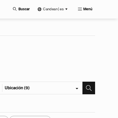
Candean | es
Buscar
Menú
Ubicación (9)