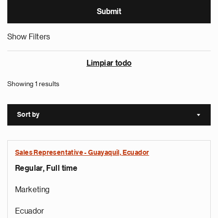
Show Filters
Limpiar todo
Showing 1 results
Sort by
Sort a
Sales Representative - Guayaquil, Ecuador
Regular, Full time
Marketing
Ecuador