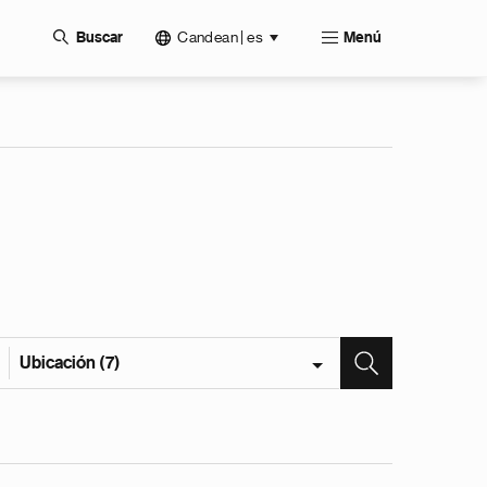
Candean | es
Buscar
Menú
Ubicación (7)