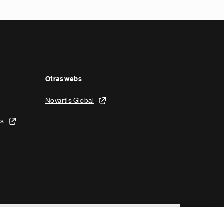
Otras webs
Novartis Global
is