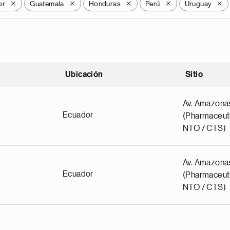
or
Guatemala
Honduras
Perú
Uruguay
X
X
X
X
X
Ubicación
Sitio
scendente
Av. Amazona
Ecuador
(Pharmaceuti
NTO / CTS)
Av. Amazona
Ecuador
(Pharmaceuti
NTO / CTS)