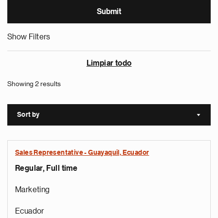
Show Filters
Limpiar todo
Showing 2 results
Sort by
Sort a
Sales Representative - Guayaquil, Ecuador
Regular, Full time
Marketing
Ecuador