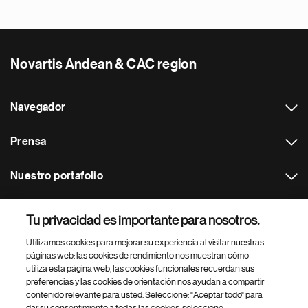
Novartis Andean & CAC region
Navegador
Prensa
Nuestro portafolio
Otras webs
Tu privacidad es importante para nosotros.
Utilizamos cookies para mejorar su experiencia al visitar nuestras
Footer Site Search
páginas web: las cookies de rendimiento nos muestran cómo
utiliza esta página web, las cookies funcionales recuerdan sus
preferencias y las cookies de orientación nos ayudan a compartir
contenido relevante para usted. Seleccione: "Aceptar todo" para
dar su consentimiento a todas las cookies, seleccione