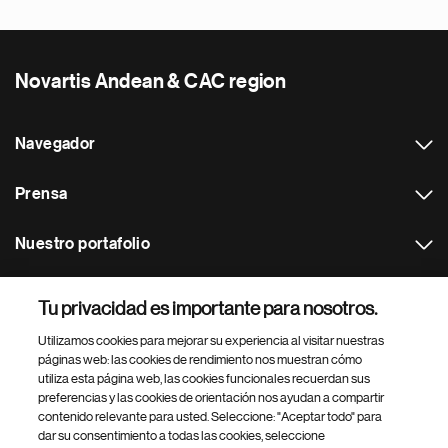
Novartis Andean & CAC region
Navegador
Prensa
Nuestro portafolio
Otras webs
Tu privacidad es importante para nosotros.
Utilizamos cookies para mejorar su experiencia al visitar nuestras
Footer Site Search
páginas web: las cookies de rendimiento nos muestran cómo
utiliza esta página web, las cookies funcionales recuerdan sus
preferencias y las cookies de orientación nos ayudan a compartir
contenido relevante para usted. Seleccione: "Aceptar todo" para
dar su consentimiento a todas las cookies, seleccione