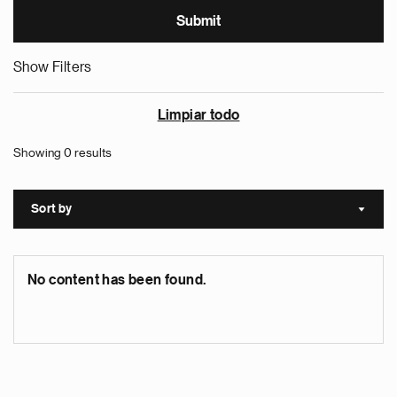
Show Filters
Limpiar todo
Showing 0 results
Sort by
Sort a
No content has been found.