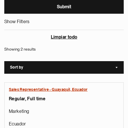
Show Filters
Limpiar todo
Showing 2 results
Sort by
Sort a
Sales Representative - Guayaquil, Ecuador
Regular, Full time
Marketing
Ecuador