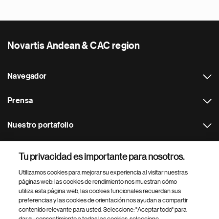
Novartis Andean & CAC region
Navegador
Prensa
Nuestro portafolio
Otras webs
Tu privacidad es importante para nosotros.
Utilizamos cookies para mejorar su experiencia al visitar nuestras
Footer Site Search
páginas web: las cookies de rendimiento nos muestran cómo
utiliza esta página web, las cookies funcionales recuerdan sus
preferencias y las cookies de orientación nos ayudan a compartir
contenido relevante para usted. Seleccione: "Aceptar todo" para
dar su consentimiento a todas las cookies, seleccione