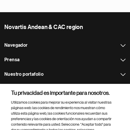
Novartis Andean & CAC region
Navegador
Prensa
Nuestro portafolio
Otras webs
Tu privacidad es importante para nosotros.
Utilizamos cookies para mejorar su experiencia al visitar nuestras
Footer Site Search
páginas web: las cookies de rendimiento nos muestran cómo
utiliza esta página web, las cookies funcionales recuerdan sus
preferencias y las cookies de orientación nos ayudan a compartir
contenido relevante para usted. Seleccione: "Aceptar todo" para
dar su consentimiento a todas las cookies, seleccione