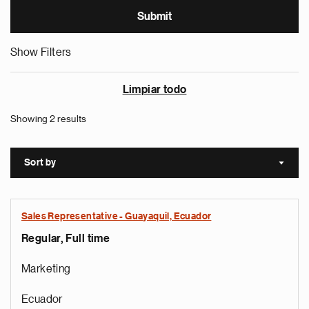
Show Filters
Limpiar todo
Showing 2 results
Sort by
Sort a
Sales Representative - Guayaquil, Ecuador
Regular, Full time
Marketing
Ecuador