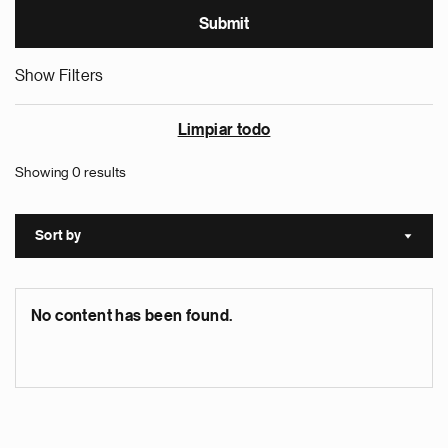
Show Filters
Limpiar todo
Showing 0 results
Sort by
Sort a
No content has been found.