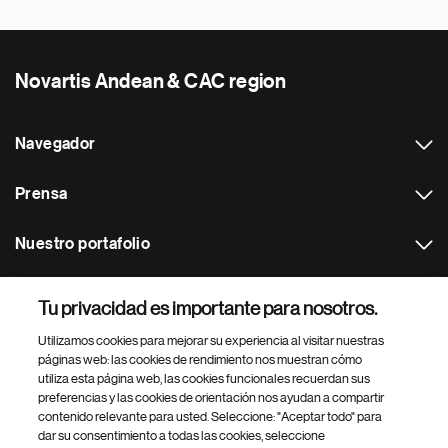
Novartis Andean & CAC region
Navegador
Prensa
Nuestro portafolio
Otras webs
Tu privacidad es importante para nosotros.
Utilizamos cookies para mejorar su experiencia al visitar nuestras
Footer Site Search
páginas web: las cookies de rendimiento nos muestran cómo
utiliza esta página web, las cookies funcionales recuerdan sus
preferencias y las cookies de orientación nos ayudan a compartir
contenido relevante para usted. Seleccione: "Aceptar todo" para
dar su consentimiento a todas las cookies, seleccione