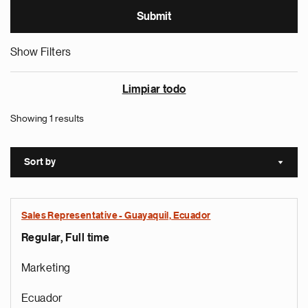
Show Filters
Limpiar todo
Showing 1 results
Sort by
Sort a
Sales Representative - Guayaquil, Ecuador
Regular, Full time
Marketing
Ecuador