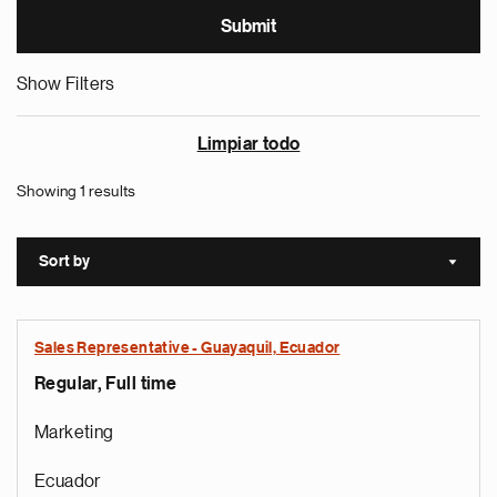
Show Filters
Limpiar todo
Showing 1 results
Sort by
Sort a
Sales Representative - Guayaquil, Ecuador
Regular, Full time
Marketing
Ecuador