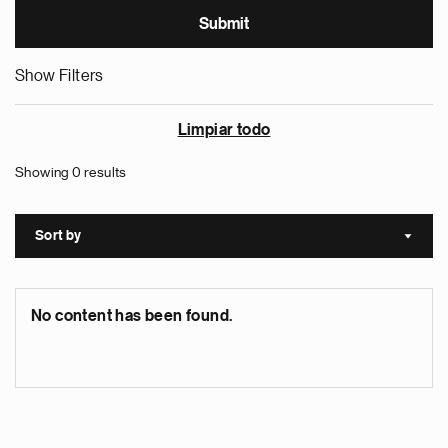
Show Filters
Limpiar todo
Showing 0 results
Sort by
Sort a
No content has been found.