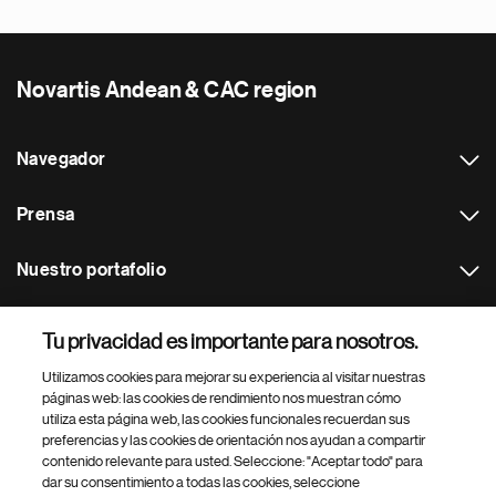
Novartis Andean & CAC region
Navegador
Prensa
Nuestro portafolio
Otras webs
Tu privacidad es importante para nosotros.
Utilizamos cookies para mejorar su experiencia al visitar nuestras
Footer Site Search
páginas web: las cookies de rendimiento nos muestran cómo
utiliza esta página web, las cookies funcionales recuerdan sus
preferencias y las cookies de orientación nos ayudan a compartir
contenido relevante para usted. Seleccione: "Aceptar todo" para
dar su consentimiento a todas las cookies, seleccione